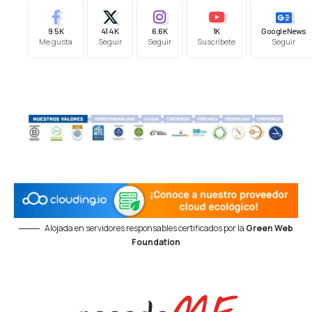
9.5K
41.4K
6.6K
1K
Google News
Me gusta
Seguir
Seguir
Suscríbete
Seguir
Alojada en servidores responsables certificados por la
Green Web
Foundation