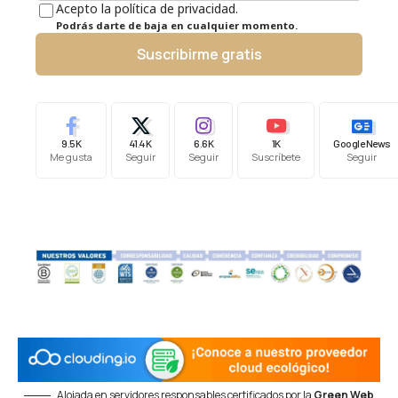
Acepto la política de privacidad.
Podrás darte de baja en cualquier momento.
Suscribirme gratis
9.5K
41.4K
6.6K
1K
Google News
Me gusta
Seguir
Seguir
Suscríbete
Seguir
Alojada en servidores responsables certificados por la
Green Web