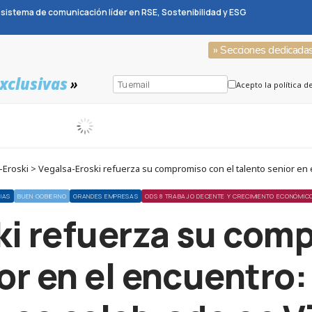
sistema de comunicación líder en RSE, Sostenibilidad y ESG
» Secciones dedicada
xclusivas
»
Acepto la política d
oski > Vegalsa-Eroski refuerza su compromiso con el talento senior en el 
IAS
BUEN GOBIERNO
GRANDES EMPRESAS
ODS 8 TRABAJO DECENTE Y CRECIMIENTO ECONÓMIC
ki refuerza su comp
or en el encuentro: