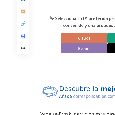
💡 Selecciona tu IA preferida p
contenido y una propuesta
Claude
Gemini
Vegalsa-Eroski participó este pa