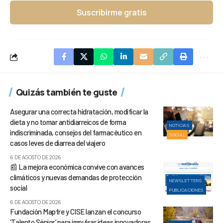
Suscribirme gratis
Quizás también te guste
Asegurar una correcta hidratación, modificar la
dieta y no tomar antidiarreicos de forma
NOTICIAS
indiscriminada, consejos del farmacéutico en
SOCIAL
casos leves de diarrea del viajero
6 DE AGOSTO DE 2026
📰 La mejora económica convive con avances
climáticos y nuevas demandas de protección
NEWSLETTERS
social
PUBLICACIONES
6 DE AGOSTO DE 2026
Fundación Mapfre y CISE lanzan el concurso
‘Talento Sénior’ para impulsar ideas innovadoras