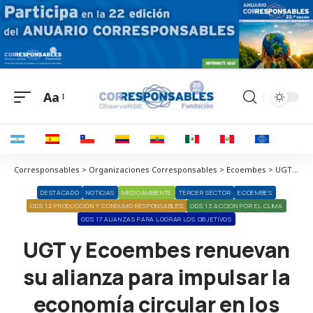
Aa
Corresponsables > Organizaciones Corresponsables > Ecoembes > UGT y Ecoembes renuevan su alianza para impulsar la economía circular en los centros de trabajo
DESTACADO
NOTICIAS
MEDIOAMBIENTE
TERCER SECTOR
ECOEMBES
ODS 12 PRODUCCIÓN Y CONSUMO RESPONSABLES
ODS 13 ACCIÓN POR EL CLIMA
ODS 17 ALIANZAS PARA LOGRAR LOS OBJETIVOS
UGT y Ecoembes renuevan
su alianza para impulsar la
economía circular en los