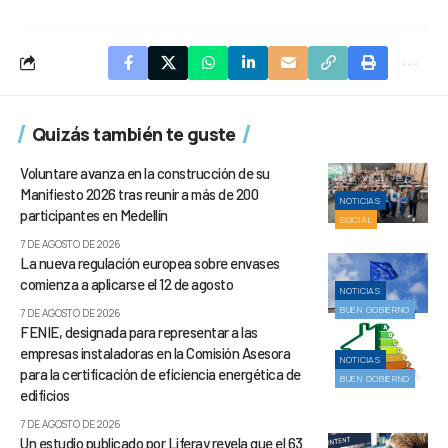
Quizás también te guste
Voluntare avanza en la construcción de su
Manifiesto 2026 tras reunir a más de 200
NOTICIAS
participantes en Medellín
SOCIAL
7 DE AGOSTO DE 2026
La nueva regulación europea sobre envases
comienza a aplicarse el 12 de agosto
NOTICIAS
BUEN GOBIERNO
7 DE AGOSTO DE 2026
FENIE, designada para representar a las
empresas instaladoras en la Comisión Asesora
NOTICIAS
para la certificación de eficiencia energética de
BUEN GOBIERNO
edificios
7 DE AGOSTO DE 2026
Un estudio publicado por Liferay revela que el 63