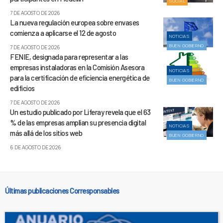
SOCIAL
7 DE AGOSTO DE 2026
La nueva regulación europea sobre envases
comienza a aplicarse el 12 de agosto
NOTICIAS
BUEN GOBIERNO
7 DE AGOSTO DE 2026
FENIE, designada para representar a las
empresas instaladoras en la Comisión Asesora
NOTICIAS
para la certificación de eficiencia energética de
BUEN GOBIERNO
edificios
7 DE AGOSTO DE 2026
Un estudio publicado por Liferay revela que el 63
% de las empresas amplían su presencia digital
NOTICIAS
más allá de los sitios web
BUEN GOBIERNO
6 DE AGOSTO DE 2026
Últimas publicaciones Corresponsables