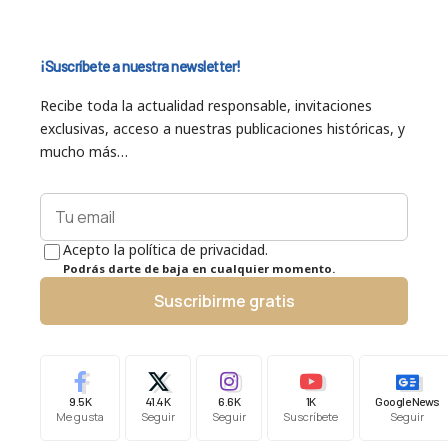
¡Suscríbete a nuestra newsletter!
Recibe toda la actualidad responsable, invitaciones
exclusivas, acceso a nuestras publicaciones históricas, y
mucho más…
Acepto la política de privacidad.
Podrás darte de baja en cualquier momento.
Suscribirme gratis
9.5K
41.4K
6.6K
1K
Google News
Me gusta
Seguir
Seguir
Suscríbete
Seguir