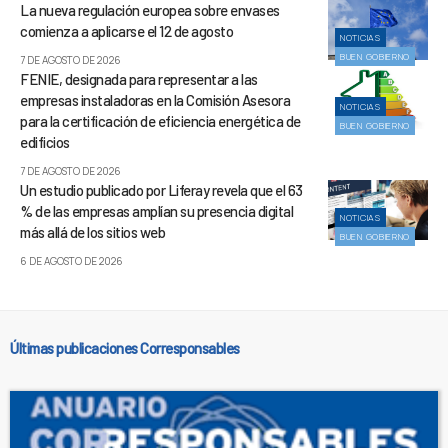
La nueva regulación europea sobre envases
comienza a aplicarse el 12 de agosto
NOTICIAS
BUEN GOBIERNO
7 DE AGOSTO DE 2026
FENIE, designada para representar a las
empresas instaladoras en la Comisión Asesora
NOTICIAS
para la certificación de eficiencia energética de
BUEN GOBIERNO
edificios
7 DE AGOSTO DE 2026
Un estudio publicado por Liferay revela que el 63
% de las empresas amplían su presencia digital
NOTICIAS
más allá de los sitios web
BUEN GOBIERNO
6 DE AGOSTO DE 2026
Últimas publicaciones Corresponsables