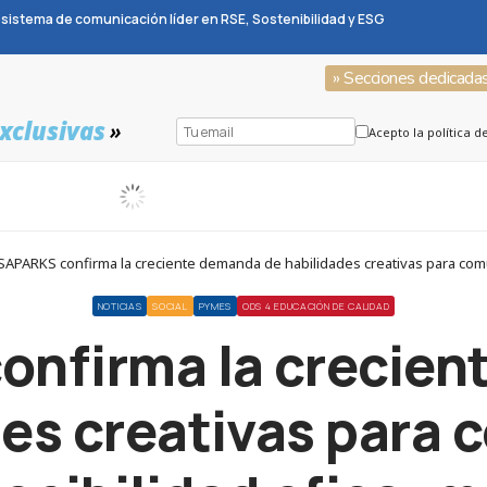
sistema de comunicación líder en RSE, Sostenibilidad y ESG
» Secciones dedicada
xclusivas
»
Acepto la política d
SAPARKS confirma la creciente demanda de habilidades creativas para comu
NOTICIAS
SOCIAL
PYMES
ODS 4 EDUCACIÓN DE CALIDAD
nfirma la crecien
des creativas para 