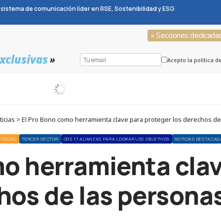
sistema de comunicación líder en RSE, Sostenibilidad y ESG
» Secciones dedicada
xclusivas
»
Acepto la política d
icias > El Pro Bono como herramienta clave para proteger los derechos d
SOCIAL
TERCER SECTOR
ODS 17 ALIANZAS PARA LOGRAR LOS OBJETIVOS
NOTICIAS DESTACAD
mo herramienta clav
hos de las person