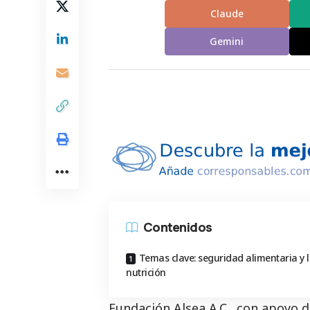
Claude
Gemini
Contenidos
Temas clave: seguridad alimentaria y 
nutrición
Fundación Alsea A.C
., con apoyo 