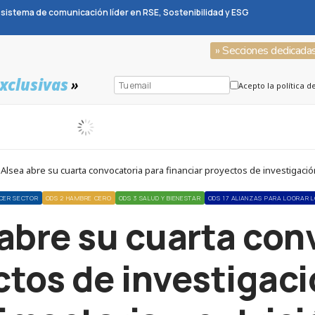
sistema de comunicación líder en RSE, Sostenibilidad y ESG
» Secciones dedicada
xclusivas
»
Acepto la política d
lsea abre su cuarta convocatoria para financiar proyectos de investigació
CER SECTOR
ODS 2 HAMBRE CERO
ODS 3 SALUD Y BIENESTAR
ODS 17 ALIANZAS PARA LOGRAR 
abre su cuarta con
ctos de investigac