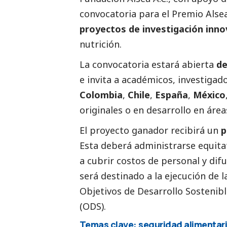
convocatoria para el
Premio Alse
proyectos de investigación inn
nutrición.
La convocatoria estará abierta
de
e invita a académicos, investigad
Colombia
,
Chile
,
España
,
México
originales o en desarrollo en áre
El proyecto ganador recibirá un
p
Esta deberá administrarse equitat
a cubrir costos de personal y dif
será destinado a la ejecución de la
Objetivos de Desarrollo Sostenib
(ODS).
Temas clave: seguridad alimentaria