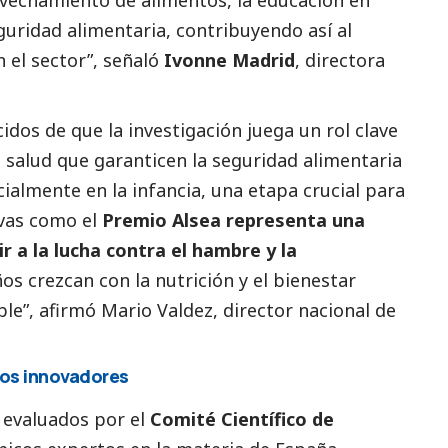
rovechamiento de alimentos, la educación en
eguridad alimentaria, contribuyendo así al
n el sector”, señaló
Ivonne Madrid
, directora
dos de que la investigación juega un rol clave
 salud que garanticen la seguridad alimentaria
ialmente en la infancia, una etapa crucial para
tivas como el
Premio Alsea
representa una
r a la lucha contra el hambre y la
os crezcan con la nutrición y el bienestar
le”, afirmó Mario Valdez, director nacional de
os innovadores
 evaluados por el
Comité Científico de