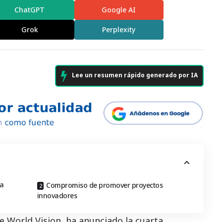
ChatGPT
Google AI
Grok
Perplexity
Lee un resumen rápido generado por IA
la
Compromiso de promover proyectos
innovadores
de
World Vision
, ha anunciado la cuarta