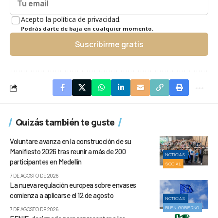
Acepto la política de privacidad.
Podrás darte de baja en cualquier momento.
Suscribirme gratis
Quizás también te guste
Voluntare avanza en la construcción de su
Manifiesto 2026 tras reunir a más de 200
NOTICIAS
participantes en Medellín
SOCIAL
7 DE AGOSTO DE 2026
La nueva regulación europea sobre envases
comienza a aplicarse el 12 de agosto
NOTICIAS
BUEN GOBIERNO
7 DE AGOSTO DE 2026