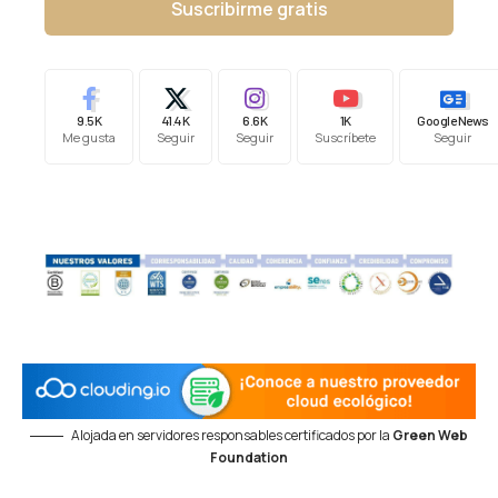
Suscribirme gratis
9.5K
41.4K
6.6K
1K
Google News
Me gusta
Seguir
Seguir
Suscríbete
Seguir
Alojada en servidores responsables certificados por la
Green Web
Foundation