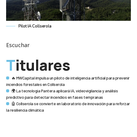
Pilot IA Collserola
Escuchar
Titulares
🔥 MWCapital impulsa un piloto de inteligencia artificial para prevenir
incendios forestales en Collserola
🌍 La tecnología Pantera aplicará IA, videovigilancia y análisis
predictivo para detectar incendios en fases tempranas
🤖 Collserola se convierte en laboratorio de innovación para reforzar
la resiliencia climática