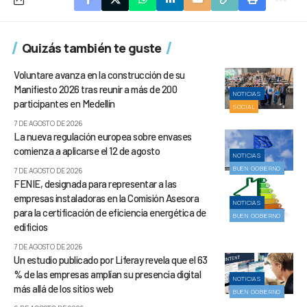
Quizás también te guste
Voluntare avanza en la construcción de su
Manifiesto 2026 tras reunir a más de 200
NOTICIAS
participantes en Medellín
SOCIAL
7 DE AGOSTO DE 2026
La nueva regulación europea sobre envases
comienza a aplicarse el 12 de agosto
NOTICIAS
BUEN GOBIERNO
7 DE AGOSTO DE 2026
FENIE, designada para representar a las
empresas instaladoras en la Comisión Asesora
NOTICIAS
para la certificación de eficiencia energética de
BUEN GOBIERNO
edificios
7 DE AGOSTO DE 2026
Un estudio publicado por Liferay revela que el 63
% de las empresas amplían su presencia digital
NOTICIAS
más allá de los sitios web
BUEN GOBIERNO