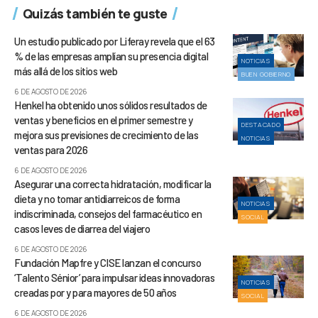
Quizás también te guste
Un estudio publicado por Liferay revela que el 63
% de las empresas amplían su presencia digital
NOTICIAS
más allá de los sitios web
BUEN GOBIERNO
6 DE AGOSTO DE 2026
Henkel ha obtenido unos sólidos resultados de
ventas y beneficios en el primer semestre y
DESTACADO
mejora sus previsiones de crecimiento de las
NOTICIAS
ventas para 2026
6 DE AGOSTO DE 2026
Asegurar una correcta hidratación, modificar la
dieta y no tomar antidiarreicos de forma
NOTICIAS
indiscriminada, consejos del farmacéutico en
SOCIAL
casos leves de diarrea del viajero
6 DE AGOSTO DE 2026
Fundación Mapfre y CISE lanzan el concurso
‘Talento Sénior’ para impulsar ideas innovadoras
NOTICIAS
creadas por y para mayores de 50 años
SOCIAL
6 DE AGOSTO DE 2026