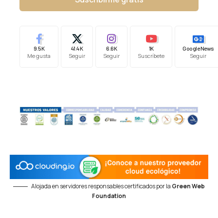
9.5K
41.4K
6.6K
1K
Google News
Me gusta
Seguir
Seguir
Suscríbete
Seguir
Alojada en servidores responsables certificados por la
Green Web
Foundation