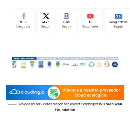
9.5K
41.4K
6.6K
1K
Google News
Me gusta
Seguir
Seguir
Suscríbete
Seguir
Alojada en servidores responsables certificados por la
Green Web
Foundation