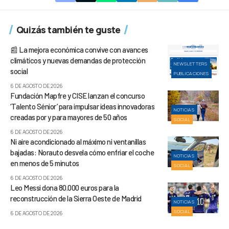
Quizás también te guste
📰 La mejora económica convive con avances
climáticos y nuevas demandas de protección
NEWSLETTERS
social
PUBLICACIONES
6 DE AGOSTO DE 2026
Fundación Mapfre y CISE lanzan el concurso
‘Talento Sénior’ para impulsar ideas innovadoras
NOTICIAS
creadas por y para mayores de 50 años
SOCIAL
6 DE AGOSTO DE 2026
Ni aire acondicionado al máximo ni ventanillas
bajadas: Norauto desvela cómo enfriar el coche
NOTICIAS
en menos de 5 minutos
SOCIAL
6 DE AGOSTO DE 2026
Leo Messi dona 80.000 euros para la
reconstrucción de la Sierra Oeste de Madrid
NOTICIAS
SOCIAL
6 DE AGOSTO DE 2026