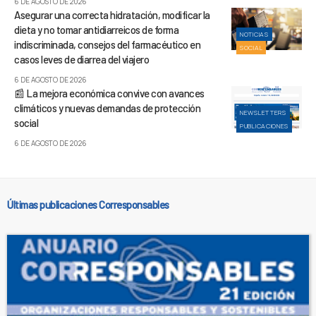
6 DE AGOSTO DE 2026
Asegurar una correcta hidratación, modificar la
dieta y no tomar antidiarreicos de forma
NOTICIAS
indiscriminada, consejos del farmacéutico en
SOCIAL
casos leves de diarrea del viajero
6 DE AGOSTO DE 2026
📰 La mejora económica convive con avances
climáticos y nuevas demandas de protección
NEWSLETTERS
social
PUBLICACIONES
6 DE AGOSTO DE 2026
Últimas publicaciones Corresponsables