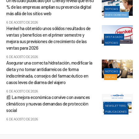
Un estudio publicado por Liferay revela que el 63
% de las empresas amplían su presencia digital
NOTICIAS
más allá de los sitios web
BUEN GOBIERNO
6 DE AGOSTO DE 2026
Henkel ha obtenido unos sólidos resultados de
ventas y beneficios en el primer semestre y
DESTACADO
mejora sus previsiones de crecimiento de las
NOTICIAS
ventas para 2026
6 DE AGOSTO DE 2026
Asegurar una correcta hidratación, modificar la
dieta y no tomar antidiarreicos de forma
NOTICIAS
indiscriminada, consejos del farmacéutico en
SOCIAL
casos leves de diarrea del viajero
6 DE AGOSTO DE 2026
📰 La mejora económica convive con avances
climáticos y nuevas demandas de protección
NEWSLETTERS
social
PUBLICACIONES
6 DE AGOSTO DE 2026