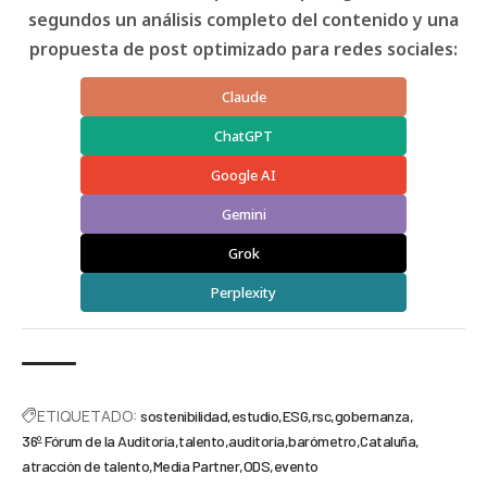
segundos un análisis completo del contenido y una
propuesta de post optimizado para redes sociales:
Claude
ChatGPT
Google AI
Gemini
Grok
Perplexity
ETIQUETADO:
sostenibilidad
estudio
ESG
rsc
gobernanza
36º Fórum de la Auditoría
talento
auditoría
barómetro
Cataluña
atracción de talento
Media Partner
ODS
evento