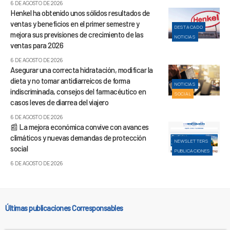
6 DE AGOSTO DE 2026
Henkel ha obtenido unos sólidos resultados de
ventas y beneficios en el primer semestre y
DESTACADO
mejora sus previsiones de crecimiento de las
NOTICIAS
ventas para 2026
6 DE AGOSTO DE 2026
Asegurar una correcta hidratación, modificar la
dieta y no tomar antidiarreicos de forma
NOTICIAS
indiscriminada, consejos del farmacéutico en
SOCIAL
casos leves de diarrea del viajero
6 DE AGOSTO DE 2026
📰 La mejora económica convive con avances
climáticos y nuevas demandas de protección
NEWSLETTERS
social
PUBLICACIONES
6 DE AGOSTO DE 2026
Últimas publicaciones Corresponsables