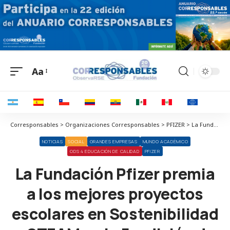
Aa
Corresponsables > Organizaciones Corresponsables > PFIZER > La Fundación Pfizer premia a los mejores proyectos escolares en Sostenibilidad y STEAM en la 5ª edición de ‘Health Guardians 2030’
NOTICIAS
SOCIAL
GRANDES EMPRESAS
MUNDO ACADÉMICO
ODS 4 EDUCACIÓN DE CALIDAD
PFIZER
La Fundación Pfizer premia
a los mejores proyectos
escolares en Sostenibilidad