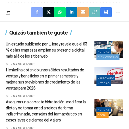
Quizás también te guste
Un estudio publicado por Liferay revela que el 63
% de las empresas amplían su presencia digital
NOTICIAS
más allá de los sitios web
BUEN GOBIERNO
6 DE AGOSTO DE 2026
Henkel ha obtenido unos sólidos resultados de
ventas y beneficios en el primer semestre y
DESTACADO
mejora sus previsiones de crecimiento de las
NOTICIAS
ventas para 2026
6 DE AGOSTO DE 2026
Asegurar una correcta hidratación, modificar la
dieta y no tomar antidiarreicos de forma
NOTICIAS
indiscriminada, consejos del farmacéutico en
SOCIAL
casos leves de diarrea del viajero
6 DE AGOSTO DE 2026