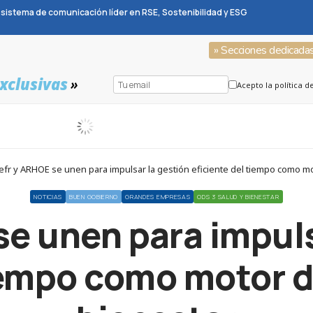
sistema de comunicación líder en RSE, Sostenibilidad y ESG
» Secciones dedicada
xclusivas
»
Acepto la política d
efr y ARHOE se unen para impulsar la gestión eficiente del tiempo como mot
NOTICIAS
BUEN GOBIERNO
GRANDES EMPRESAS
ODS 3 SALUD Y BIENESTAR
se unen para impuls
iempo como motor d