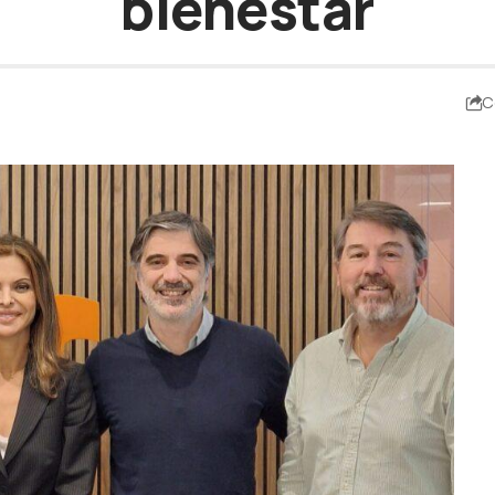
bienestar
C