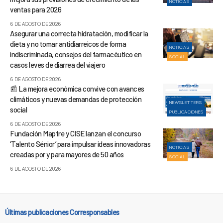
NOTICIAS
ventas para 2026
6 DE AGOSTO DE 2026
Asegurar una correcta hidratación, modificar la
dieta y no tomar antidiarreicos de forma
NOTICIAS
indiscriminada, consejos del farmacéutico en
SOCIAL
casos leves de diarrea del viajero
6 DE AGOSTO DE 2026
📰 La mejora económica convive con avances
climáticos y nuevas demandas de protección
NEWSLETTERS
social
PUBLICACIONES
6 DE AGOSTO DE 2026
Fundación Mapfre y CISE lanzan el concurso
‘Talento Sénior’ para impulsar ideas innovadoras
NOTICIAS
creadas por y para mayores de 50 años
SOCIAL
6 DE AGOSTO DE 2026
Últimas publicaciones Corresponsables