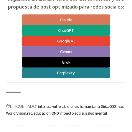
propuesta de post optimizado para redes sociales:
Claude
ChatGPT
Google AI
Gemini
Grok
Perplexity
ETIQUETADO:
infancia vulnerable
crisis humanitaria
Siria
ODS
rse
World Vision
rsc
educación
ONG
impacto social
salud mental