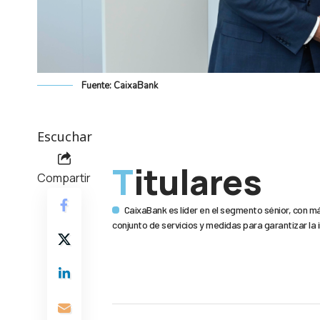
Fuente: CaixaBank
Escuchar
Titulares
Compartir
CaixaBank es líder en el segmento sénior, con m
conjunto de servicios y medidas para garantizar la in