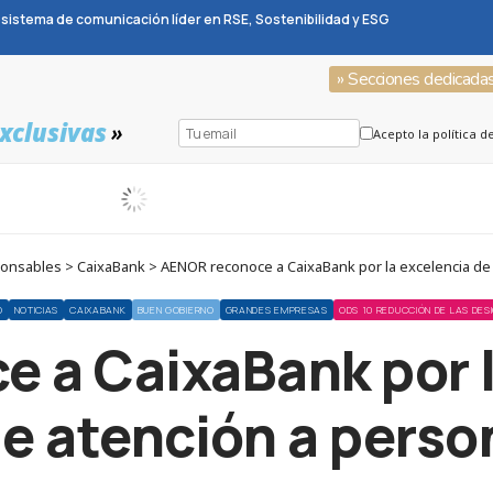
sistema de comunicación líder en RSE, Sostenibilidad y ESG
» Secciones dedicada
xclusivas
»
Acepto la política d
onsables > CaixaBank > AENOR reconoce a CaixaBank por la excelencia de
O
NOTICIAS
CAIXABANK
BUEN GOBIERNO
GRANDES EMPRESAS
ODS 10 REDUCCIÓN DE LAS DE
 a CaixaBank por l
e atención a pers