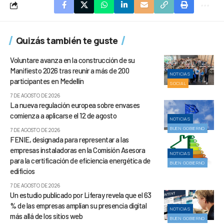
Quizás también te guste
Voluntare avanza en la construcción de su
Manifiesto 2026 tras reunir a más de 200
NOTICIAS
participantes en Medellín
SOCIAL
7 DE AGOSTO DE 2026
La nueva regulación europea sobre envases
comienza a aplicarse el 12 de agosto
NOTICIAS
BUEN GOBIERNO
7 DE AGOSTO DE 2026
FENIE, designada para representar a las
empresas instaladoras en la Comisión Asesora
NOTICIAS
para la certificación de eficiencia energética de
BUEN GOBIERNO
edificios
7 DE AGOSTO DE 2026
Un estudio publicado por Liferay revela que el 63
% de las empresas amplían su presencia digital
NOTICIAS
más allá de los sitios web
BUEN GOBIERNO