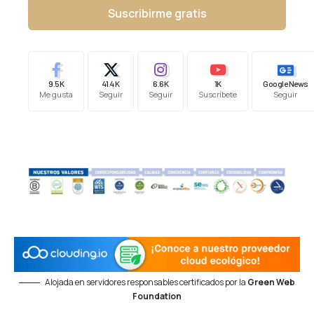
Suscribirme gratis
9.5K
41.4K
6.6K
1K
Google News
Me gusta
Seguir
Seguir
Suscríbete
Seguir
Alojada en servidores responsables certificados por la
Green Web
Foundation