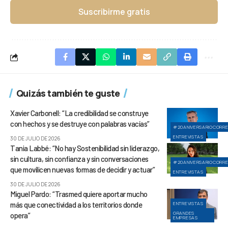
Suscribirme gratis
Quizás también te guste
Xavier Carbonell: “La credibilidad se construye
con hechos y se destruye con palabras vacías”
#20ANIVERSARIOCORR
ENTREVISTAS
30 DE JULIO DE 2026
Tania Labbé: “No hay Sostenibilidad sin liderazgo,
sin cultura, sin confianza y sin conversaciones
#20ANIVERSARIOCORR
que movilicen nuevas formas de decidir y actuar”
ENTREVISTAS
30 DE JULIO DE 2026
Miguel Pardo: “Trasmed quiere aportar mucho
más que conectividad a los territorios donde
ENTREVISTAS
GRANDES
opera”
EMPRESAS