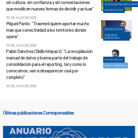
sin cultura, sin confianza y sin conversaciones
#20ANIVERSARIOCORR
que movilicen nuevas formas de decidir y actuar”
ENTREVISTAS
30 DE JULIO DE 2026
Miguel Pardo: “Trasmed quiere aportar mucho
más que conectividad a los territorios donde
ENTREVISTAS
GRANDES
opera”
EMPRESAS
30 DE JULIO DE 2026
Pablo Sánchez (Skills4Impact): “La recopilación
manual de datos y buena parte del trabajo de
ENTREVISTAS
consolidación para el reporting, tal y como lo
BUEN GOBIERNO
conocemos, van a desaparecer casi por
completo”
30 DE JULIO DE 2026
Últimas publicaciones Corresponsables