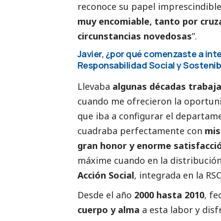
reconoce su papel imprescindible:
muy encomiable, tanto por cruza
circunstancias novedosas
”.
Javier, ¿por qué comenzaste a inte
Responsabilidad
Social
y Sostenib
Llevaba
algunas décadas trabaj
cuando me ofrecieron la oportun
que iba a configurar el departame
cuadraba perfectamente con
mis
gran honor y enorme satisfacci
máxime cuando en la distribuci
Acción
Social
, integrada en la RSC
Desde el año
2000 hasta 2010
, f
cuerpo y alma
a esta labor y dis