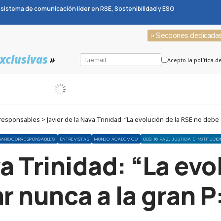
sistema de comunicación líder en RSE, Sostenibilidad y ESG
» Secciones dedicada
xclusivas
»
Acepto la política d
ponsables > Javier de la Nava Trinidad: “La evolución de la RSE no debe o
SARIOCORRESPONSABLES
ENTREVISTAS
MUNDO ACADÉMICO
ODS 16 PAZ, JUSTICIA E INSTITUCI
va Trinidad: “La evo
r nunca a la gran P