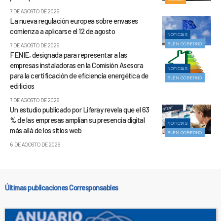
7 DE AGOSTO DE 2026
La nueva regulación europea sobre envases
comienza a aplicarse el 12 de agosto
NOTICIAS
BUEN GOBIERNO
7 DE AGOSTO DE 2026
FENIE, designada para representar a las
empresas instaladoras en la Comisión Asesora
NOTICIAS
para la certificación de eficiencia energética de
BUEN GOBIERNO
edificios
7 DE AGOSTO DE 2026
Un estudio publicado por Liferay revela que el 63
% de las empresas amplían su presencia digital
NOTICIAS
más allá de los sitios web
BUEN GOBIERNO
6 DE AGOSTO DE 2026
Últimas publicaciones Corresponsables