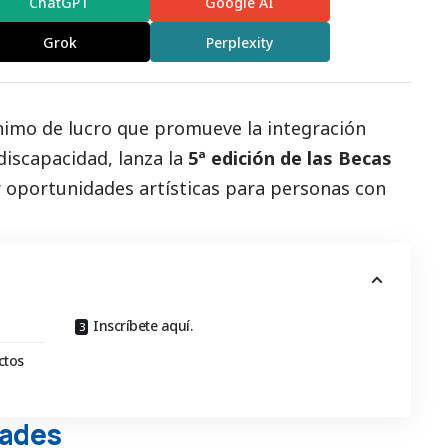
ChatGPT
Google AI
Grok
Perplexity
ánimo de lucro que promueve la integración
discapacidad, lanza la
5ª edición de las Becas
r oportunidades artísticas para personas con
Inscríbete aquí.
ctos
dades