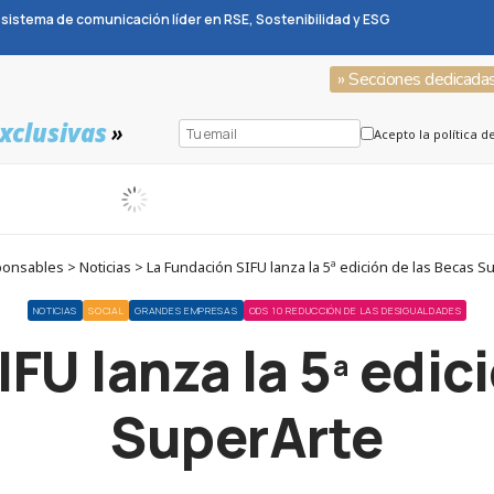
sistema de comunicación líder en RSE, Sostenibilidad y ESG
» Secciones dedicada
xclusivas
»
Acepto la política d
onsables > Noticias > La Fundación SIFU lanza la 5ª edición de las Becas S
NOTICIAS
SOCIAL
GRANDES EMPRESAS
ODS 10 REDUCCIÓN DE LAS DESIGUALDADES
FU lanza la 5ª edic
SuperArte