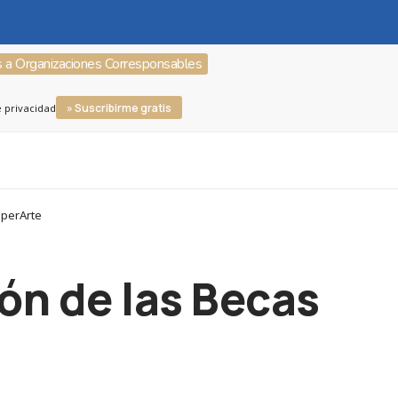
s a Organizaciones Corresponsables
» Suscribirme gratis
e privacidad
uperArte
ión de las Becas