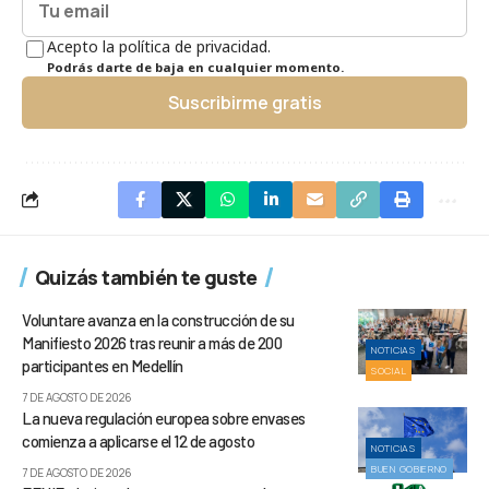
Acepto la política de privacidad.
Podrás darte de baja en cualquier momento.
Suscribirme gratis
Quizás también te guste
Voluntare avanza en la construcción de su
Manifiesto 2026 tras reunir a más de 200
NOTICIAS
participantes en Medellín
SOCIAL
7 DE AGOSTO DE 2026
La nueva regulación europea sobre envases
comienza a aplicarse el 12 de agosto
NOTICIAS
BUEN GOBIERNO
7 DE AGOSTO DE 2026