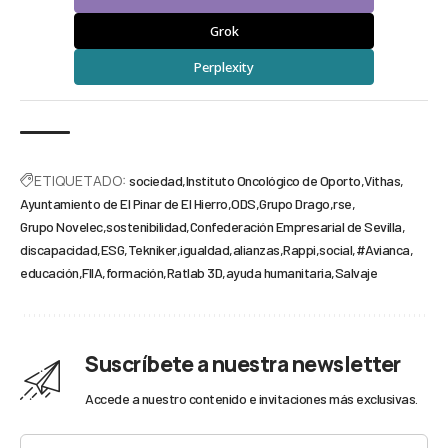
Grok
Perplexity
ETIQUETADO:
sociedad
Instituto Oncológico de Oporto
Vithas
Ayuntamiento de El Pinar de El Hierro
ODS
Grupo Drago
rse
Grupo Novelec
sostenibilidad
Confederación Empresarial de Sevilla
discapacidad
ESG
Tekniker
igualdad
alianzas
Rappi
social
#Avianca
educación
FIIA
formación
Ratlab 3D
ayuda humanitaria
Salvaje
Suscríbete a nuestra newsletter
Accede a nuestro contenido e invitaciones más exclusivas.