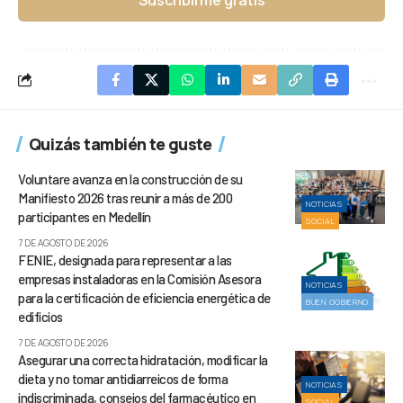
Quizás también te guste
Voluntare avanza en la construcción de su
Manifiesto 2026 tras reunir a más de 200
NOTICIAS
participantes en Medellín
SOCIAL
7 DE AGOSTO DE 2026
FENIE, designada para representar a las
empresas instaladoras en la Comisión Asesora
NOTICIAS
para la certificación de eficiencia energética de
BUEN GOBIERNO
edificios
7 DE AGOSTO DE 2026
Asegurar una correcta hidratación, modificar la
dieta y no tomar antidiarreicos de forma
NOTICIAS
indiscriminada, consejos del farmacéutico en
SOCIAL