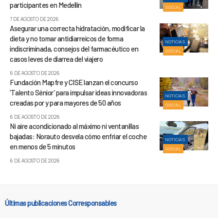
participantes en Medellín
SOCIAL
7 DE AGOSTO DE 2026
Asegurar una correcta hidratación, modificar la
dieta y no tomar antidiarreicos de forma
NOTICIAS
indiscriminada, consejos del farmacéutico en
SOCIAL
casos leves de diarrea del viajero
6 DE AGOSTO DE 2026
Fundación Mapfre y CISE lanzan el concurso
‘Talento Sénior’ para impulsar ideas innovadoras
NOTICIAS
creadas por y para mayores de 50 años
SOCIAL
6 DE AGOSTO DE 2026
Ni aire acondicionado al máximo ni ventanillas
bajadas: Norauto desvela cómo enfriar el coche
NOTICIAS
en menos de 5 minutos
SOCIAL
6 DE AGOSTO DE 2026
Últimas publicaciones Corresponsables