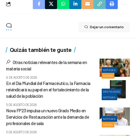
Dejar un comentario
Quizás también te guste
Otras noticias relevantes de la semana en
materia social
NOTICIAS
SOCIAL
6 DE AGOSTO DE 2026
En el Día Mundial del Farmacéutico, la Farmacia
reivindicará su papel en el fortalecimiento de la
DESTACADO
salud de la población
NOTICIAS
5 DE AGOSTO DE 2026
Nova FP23 impulsa un nuevo Grado Medio en
Servicios de Restauración ante la demanda de
NOTICIAS
profesionales de sala
SOCIAL
5 DE AGOSTO DE 2026