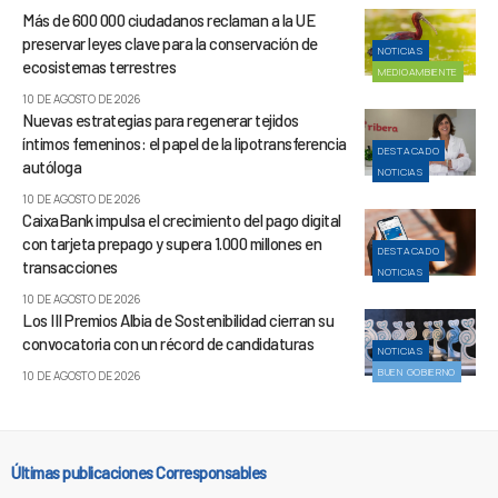
Más de 600 000 ciudadanos reclaman a la UE
preservar leyes clave para la conservación de
NOTICIAS
ecosistemas terrestres
MEDIOAMBIENTE
10 DE AGOSTO DE 2026
Nuevas estrategias para regenerar tejidos
íntimos femeninos: el papel de la lipotransferencia
DESTACADO
autóloga
NOTICIAS
10 DE AGOSTO DE 2026
CaixaBank impulsa el crecimiento del pago digital
con tarjeta prepago y supera 1.000 millones en
DESTACADO
transacciones
NOTICIAS
10 DE AGOSTO DE 2026
Los III Premios Albia de Sostenibilidad cierran su
convocatoria con un récord de candidaturas
NOTICIAS
BUEN GOBIERNO
10 DE AGOSTO DE 2026
Últimas publicaciones Corresponsables