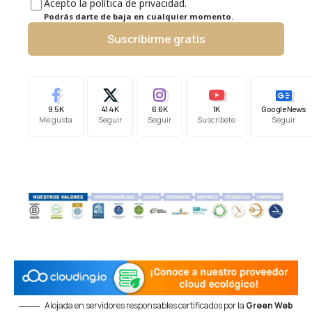
Acepto la política de privacidad.
Podrás darte de baja en cualquier momento.
Suscribirme gratis
9.5K
41.4K
6.6K
1K
Google News
Me gusta
Seguir
Seguir
Suscríbete
Seguir
Alojada en servidores responsables certificados por la
Green Web