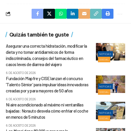
Quizás también te guste
Asegurar una correcta hidratación, modificar la
dieta y no tomar antidiarreicos de forma
NOTICIAS
indiscriminada, consejos del farmacéutico en
SOCIAL
casos leves de diarrea del viajero
6 DE AGOSTO DE 2026
Fundación Mapfre y CISE lanzan el concurso
‘Talento Sénior’ para impulsar ideas innovadoras
NOTICIAS
creadas por y para mayores de 50 años
SOCIAL
6 DE AGOSTO DE 2026
Ni aire acondicionado al máximo ni ventanillas
bajadas: Norauto desvela cómo enfriar el coche
NOTICIAS
en menos de 5 minutos
SOCIAL
6 DE AGOSTO DE 2026
Leo Messi dona 80.000 euros para la