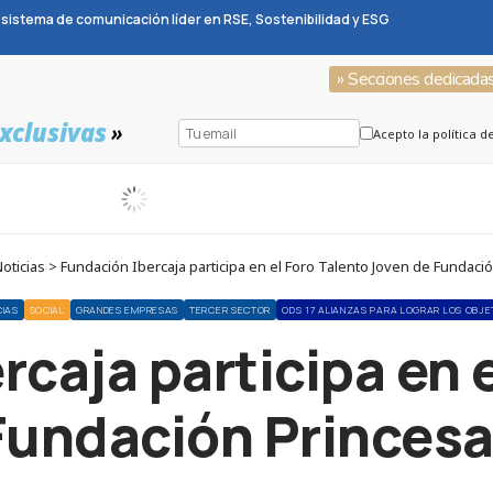
sistema de comunicación líder en RSE, Sostenibilidad y ESG
» Secciones dedicada
xclusivas
»
Acepto la política d
ticias > Fundación Ibercaja participa en el Foro Talento Joven de Fundaci
CIAS
SOCIAL
GRANDES EMPRESAS
TERCER SECTOR
ODS 17 ALIANZAS PARA LOGRAR LOS OBJE
rcaja participa en e
Fundación Princesa