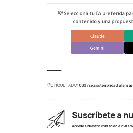
💡 Selecciona tu IA preferida p
contenido y una propuesta
Claude
Gemini
ETIQUETADO:
ODS
rse
sostenibilidad
alianzas
Suscríbete a n
Accede a nuestro contenido e invitaci