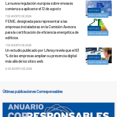
La nueva regulación europea sobre envases
comienza a aplicarse el 12 de agosto
NOTICIAS
BUEN GOBIERNO
7 DE AGOSTO DE 2026
FENIE, designada para representar a las
empresas instaladoras en la Comisión Asesora
NOTICIAS
para la certificación de eficiencia energética de
BUEN GOBIERNO
edificios
7 DE AGOSTO DE 2026
Un estudio publicado por Liferay revela que el 63
% de las empresas amplían su presencia digital
NOTICIAS
más allá de los sitios web
BUEN GOBIERNO
6 DE AGOSTO DE 2026
Últimas publicaciones Corresponsables