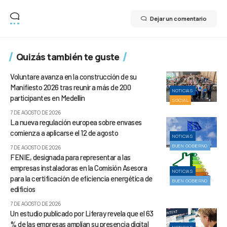
Dejar un comentario
Quizás también te guste
Voluntare avanza en la construcción de su
Manifiesto 2026 tras reunir a más de 200
NOTICIAS
participantes en Medellín
SOCIAL
7 DE AGOSTO DE 2026
La nueva regulación europea sobre envases
comienza a aplicarse el 12 de agosto
NOTICIAS
BUEN GOBIERNO
7 DE AGOSTO DE 2026
FENIE, designada para representar a las
empresas instaladoras en la Comisión Asesora
NOTICIAS
para la certificación de eficiencia energética de
BUEN GOBIERNO
edificios
7 DE AGOSTO DE 2026
Un estudio publicado por Liferay revela que el 63
% de las empresas amplían su presencia digital