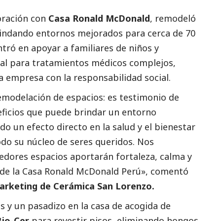
oración con
Casa Ronald McDonald
, remodeló
rindando entornos mejorados para cerca de 70
ntró en apoyar a familiares de niños y
ital para tratamientos médicos complejos,
a empresa con la responsabilidad
social
.
 remodelación de espacios: es testimonio de
eficios que puede brindar un entorno
 un efecto directo en la salud y el bienestar
todo su núcleo de seres queridos. Nos
dores espacios aportarán fortaleza, calma y
ende la Casa Ronald McDonald Perú», comentó
arketing de Cerámica San Lorenzo.
s y un pasadizo en la casa de acogida de
io-Cer
para revestir pisos, eliminando hongos,