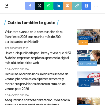
Quizás también te guste
Voluntare avanza en la construcción de su
Manifiesto 2026 tras reunir a más de 200
NOTICIAS
participantes en Medellín
SOCIAL
7 DE AGOSTO DE 2026
Un estudio publicado por Liferay revela que el 63
% de las empresas amplían su presencia digital
NOTICIAS
más allá de los sitios web
BUEN GOBIERNO
6 DE AGOSTO DE 2026
Henkel ha obtenido unos sólidos resultados de
ventas y beneficios en el primer semestre y
DESTACADO
mejora sus previsiones de crecimiento de las
NOTICIAS
ventas para 2026
6 DE AGOSTO DE 2026
Asegurar una correcta hidratación, modificar la
dieta y no tomar antidiarreicos de forma