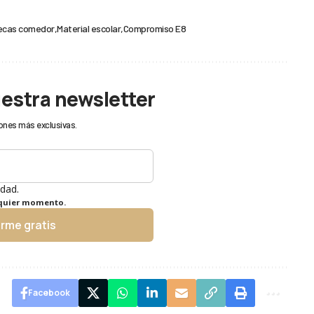
ecas comedor
Material escolar
Compromiso E8
uestra newsletter
ones más exclusivas.
idad.
lquier momento.
irme gratis
Facebook