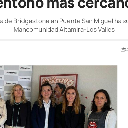
entono más cercan
ta de Bridgestone en Puente San Miguel ha s
Mancomunidad Altamira-Los Valles
C