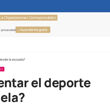
s a Organizaciones Corresponsables
» Suscribirme gratis
e privacidad
desde la escuela?
DES
entar el deporte
uela?