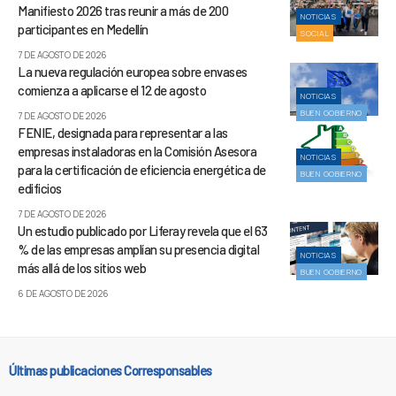
Manifiesto 2026 tras reunir a más de 200
NOTICIAS
participantes en Medellín
SOCIAL
7 DE AGOSTO DE 2026
La nueva regulación europea sobre envases
comienza a aplicarse el 12 de agosto
NOTICIAS
BUEN GOBIERNO
7 DE AGOSTO DE 2026
FENIE, designada para representar a las
empresas instaladoras en la Comisión Asesora
NOTICIAS
para la certificación de eficiencia energética de
BUEN GOBIERNO
edificios
7 DE AGOSTO DE 2026
Un estudio publicado por Liferay revela que el 63
% de las empresas amplían su presencia digital
NOTICIAS
más allá de los sitios web
BUEN GOBIERNO
6 DE AGOSTO DE 2026
Últimas publicaciones Corresponsables