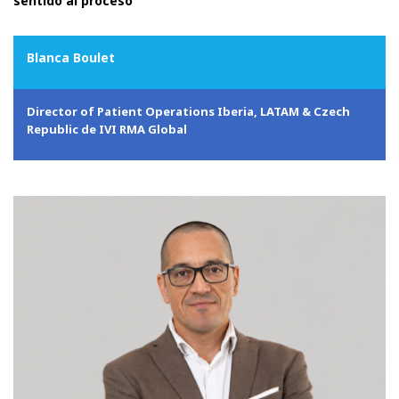
sentido al proceso
Blanca Boulet
Director of Patient Operations Iberia, LATAM & Czech
Republic de IVI RMA Global