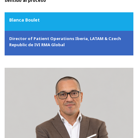
sentido al proceso
Blanca Boulet
Director of Patient Operations Iberia, LATAM & Czech
Republic de IVI RMA Global