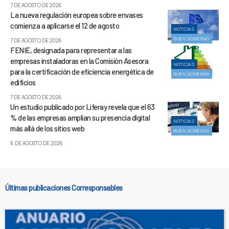
7 DE AGOSTO DE 2026
La nueva regulación europea sobre envases
comienza a aplicarse el 12 de agosto
NOTICIAS
BUEN GOBIERNO
7 DE AGOSTO DE 2026
FENIE, designada para representar a las
empresas instaladoras en la Comisión Asesora
NOTICIAS
para la certificación de eficiencia energética de
BUEN GOBIERNO
edificios
7 DE AGOSTO DE 2026
Un estudio publicado por Liferay revela que el 63
% de las empresas amplían su presencia digital
NOTICIAS
más allá de los sitios web
BUEN GOBIERNO
6 DE AGOSTO DE 2026
Últimas publicaciones Corresponsables