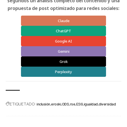
segundos un análisis completo del contenido y una
propuesta de post optimizado para redes sociales:
Claude
ChatGPT
Google AI
Gemini
Grok
Perplexity
ETIQUETADO:
inclusión
eroski
ODS
rse
ESG
igualdad
diversidad