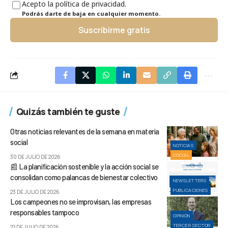
Acepto la política de privacidad.
Podrás darte de baja en cualquier momento.
Suscribirme gratis
Quizás también te guste
Otras noticias relevantes de la semana en materia
social
NOTICIAS
SOCIAL
30 DE JULIO DE 2026
📰 La planificación sostenible y la acción social se
consolidan como palancas de bienestar colectivo
NEWSLETTERS
PUBLICACIONES
23 DE JULIO DE 2026
Los campeones no se improvisan, las empresas
responsables tampoco
OPINIÓN
TERCER SECTOR
22 DE JULIO DE 2026