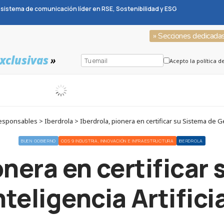
sistema de comunicación líder en RSE, Sostenibilidad y ESG
» Secciones dedicada
xclusivas
»
Acepto la política d
onsables > Iberdrola > Iberdrola, pionera en certificar su Sistema de Ges
BUEN GOBIERNO
ODS 9 INDUSTRIA, INNOVACIÓN E INFRAESTRUCTURA
IBERDROLA
onera en certificar
nteligencia Artific