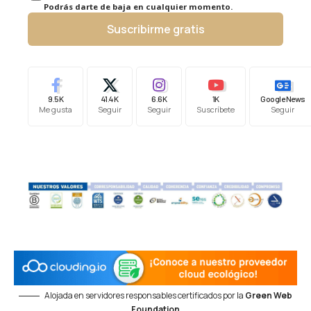
Podrás darte de baja en cualquier momento.
Suscribirme gratis
9.5K
41.4K
6.6K
1K
Google News
Me gusta
Seguir
Seguir
Suscríbete
Seguir
Alojada en servidores responsables certificados por la
Green Web
Foundation