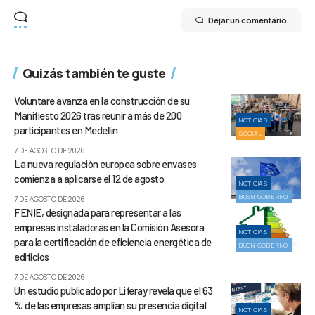
Dejar un comentario
Quizás también te guste
Voluntare avanza en la construcción de su
Manifiesto 2026 tras reunir a más de 200
NOTICIAS
participantes en Medellín
SOCIAL
7 DE AGOSTO DE 2026
La nueva regulación europea sobre envases
comienza a aplicarse el 12 de agosto
NOTICIAS
BUEN GOBIERNO
7 DE AGOSTO DE 2026
FENIE, designada para representar a las
empresas instaladoras en la Comisión Asesora
NOTICIAS
para la certificación de eficiencia energética de
BUEN GOBIERNO
edificios
7 DE AGOSTO DE 2026
Un estudio publicado por Liferay revela que el 63
% de las empresas amplían su presencia digital
NOTICIAS