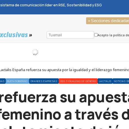
sistema de comunicación líder en RSE, Sostenibilidad y ESG
» Secciones dedicada
xclusivas
»
Acepto la política d
CIAS
BUEN GOBIERNO
GRANDES EMPRESAS
ODS 5 IGUALDAD DE GÉNERO
LACTALIS
NOTICIAS 
refuerza su apuest
 femenino a través 