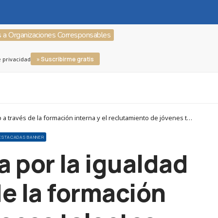
s a Organizaciones Corresponsables
» Suscribirme gratis
e privacidad
Corresponsables > Organizaciones Corresponsables > Lactalis > Lactalis España refuerza su apuesta por la igualdad y el liderazgo femenino a través de la formación interna y el reclutamiento de jóvenes talentos
DESTACADAS BANNER
a por la igualdad
de la formación