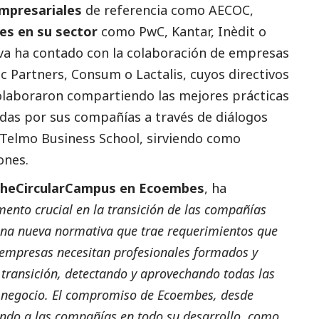
mpresariales
de referencia como AECOC,
es en su sector
como PwC, Kantar, Inèdit o
va ha contado con la colaboración de empresas
fic Partners, Consum o
Lactalis
, cuyos directivos
olaboraron compartiendo las mejores prácticas
das por sus compañías a través de diálogos
n Telmo Business School, sirviendo como
ones.
TheCircularCampus en
Ecoembes
, ha
nto crucial en la transición de las compañías
una nueva normativa que trae requerimientos que
 empresas necesitan profesionales formados y
 transición, detectando y aprovechando todas las
 negocio. El compromiso de
Ecoembes
, desde
ndo a las compañías en todo su desarrollo, como