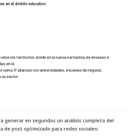
es en el ámbito educativo
todos los territorios, incide en la nueva normativa de envases e
das en IA
to suma 17 alianzas con universidades, escuelas de negocio,
n su sector
ara generar en segundos un análisis completo del
 de post optimizado para redes sociales: