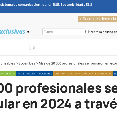
sistema de comunicación líder en RSE, Sostenibilidad y ESG
» Secciones dedicada
xclusivas
»
Acepto la política d
onsables > Ecoembes > Más de 20.000 profesionales se formaron en econo
DIOAMBIENTE
TERCER SECTOR
ECOEMBES
ODS 12 PRODUCCIÓN Y CONSUMO RESPONSABLES
N
0 profesionales s
lar en 2024 a tra