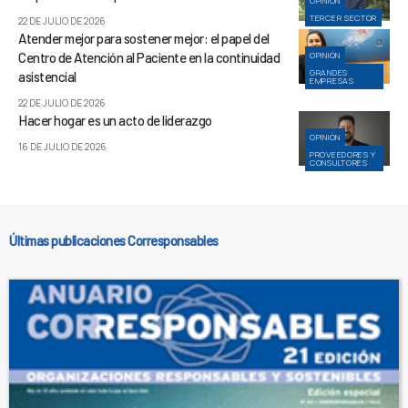
OPINIÓN
TERCER SECTOR
22 DE JULIO DE 2026
Atender mejor para sostener mejor: el papel del
Centro de Atención al Paciente en la continuidad
OPINIÓN
GRANDES
asistencial
EMPRESAS
22 DE JULIO DE 2026
Hacer hogar es un acto de liderazgo
OPINIÓN
16 DE JULIO DE 2026
PROVEEDORES Y
CONSULTORES
Últimas publicaciones Corresponsables